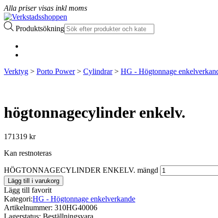
Alla priser visas inkl moms
Produktsökning
Verktyg
>
Porto Power
>
Cylindrar
>
HG - Högtonnage enkelverkan
högtonnagecylinder enkelv.
171319
kr
Kan restnoteras
HÖGTONNAGECYLINDER ENKELV. mängd
Lägg till i varukorg
Lägg till favorit
Kategori:
HG - Högtonnage enkelverkande
Artikelnummer:
310HG40006
Lagerstatus:
Beställningsvara