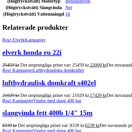
(Högtryckstvätt) Motortyp
Bensindriven
(Högtryckstvätt) Slangvinda
Nej
(Högtryckstvätt) Vattenmängd
16
Relaterade produkter
Rea!
Elverk
Kampanjer
elverk honda eu 22i
25459
kr
Det ursprungliga priset var: 25459 kr.
22009
kr
Det nuvarande
Rea!
Kampanjer
Lufthydrauliska domkrafter
lufthydraulisk domkraft s402el
21029
kr
Det ursprungliga priset var: 21029 kr.
17429
kr
Det nuvarande
Rea!
Kampanjer
Vindor med slang 400 bar
slangvinda fett 400b 1/4″ 15m
8339
kr
Det ursprungliga priset var: 8339 kr.
6239
kr
Det nuvarande pri
Rea!
Kampanjer
Vindor med slang 400 bar