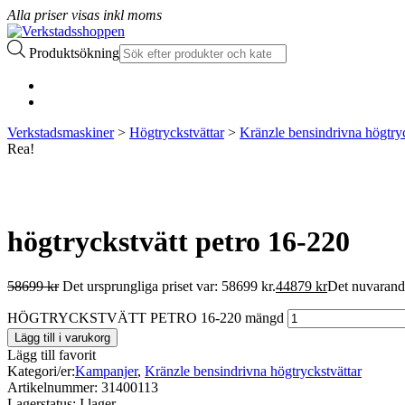
Alla priser visas inkl moms
Produktsökning
Verkstadsmaskiner
>
Högtryckstvättar
>
Kränzle bensindrivna högtryc
Rea!
högtryckstvätt petro 16-220
58699
kr
Det ursprungliga priset var: 58699 kr.
44879
kr
Det nuvarande
HÖGTRYCKSTVÄTT PETRO 16-220 mängd
Lägg till i varukorg
Lägg till favorit
Kategori/er:
Kampanjer
,
Kränzle bensindrivna högtryckstvättar
Artikelnummer:
31400113
Lagerstatus:
I lager