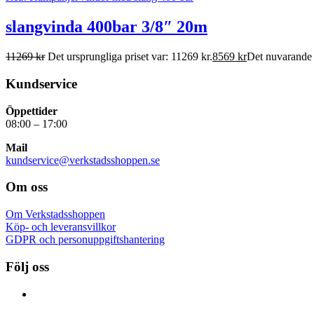
slangvinda 400bar 3/8″ 20m
11269
kr
Det ursprungliga priset var: 11269 kr.
8569
kr
Det nuvarande p
Kundservice
Öppettider
08:00 – 17:00
Mail
kundservice@verkstadsshoppen.se
Om oss
Om Verkstadsshoppen
Köp- och leveransvillkor
GDPR och personuppgiftshantering
Följ oss