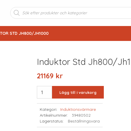
Produktsökning
KTOR STD JH800/JH1000
Induktor Std Jh800/jh
21169
kr
INDUKTOR
Lägg till i varukorg
STD
JH800/JH1000
Kategori:
Induktionsvärmare
mängd
Artikelnummer:
39480502
Lagerstatus:
Beställningsvara