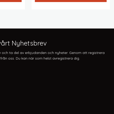
är:
kr.
37379 kr.
årt Nyhetsbrev
v och ta del av erbjudanden och nyheter. Genom att registrera
från oss. Du kan när som helst avregistrera dig.