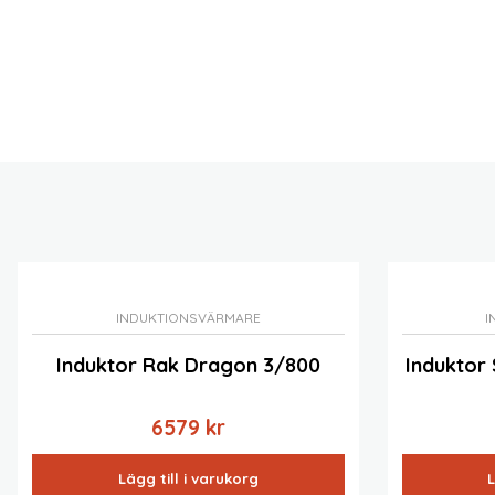
INDUKTIONSVÄRMARE
I
Induktor Rak Dragon 3/800
Induktor
6579
kr
Lägg till i varukorg
L