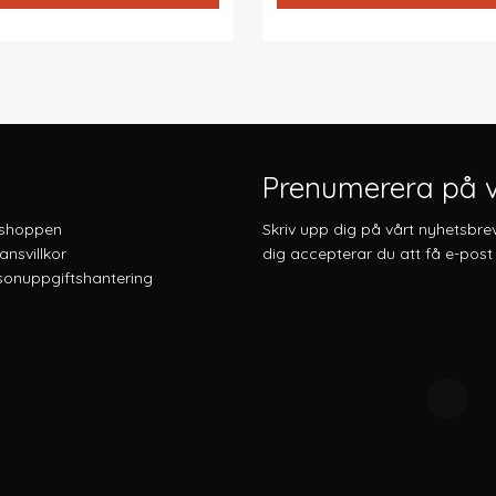
var:
48809 
Prenumerera på v
shoppen
Skriv upp dig på vårt nyhetsbre
ansvillkor
dig accepterar du att få e-post 
onuppgiftshantering