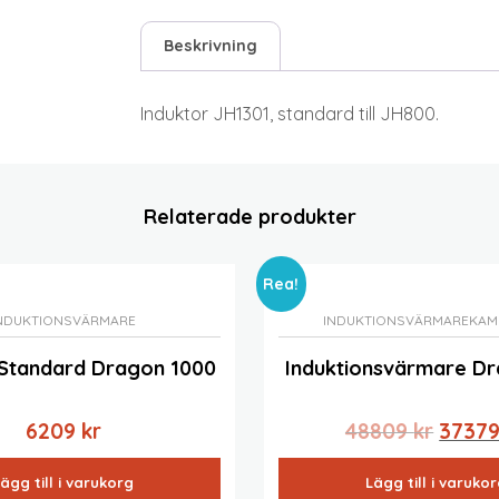
Beskrivning
Induktor JH1301, standard till JH800.
Relaterade produkter
Rea!
NDUKTIONSVÄRMARE
INDUKTIONSVÄRMARE
KAM
 Standard Dragon 1000
Induktionsvärmare D
Det
6209
kr
48809
kr
3737
urspru
ägg till i varukorg
Lägg till i varuko
priset