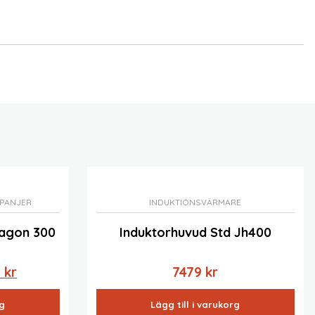
PANJER
INDUKTIONSVÄRMARE
ragon 300
Induktorhuvud Std Jh400
Det
9
kr
7479
kr
ngliga
nuvarande
rg
Lägg till i varukorg
priset