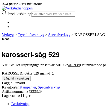
Alla priser visas inkl moms
Produktsökning
Verktyg
>
Tryckluftsverktyg
>
Specialverktyg
> KAROSSERI-SÅG 
Rea!
karosseri-såg 529
5019
kr
Det ursprungliga priset var: 5019 kr.
4019
kr
Det nuvarande pri
KAROSSERI-SÅG 529 mängd
Lägg till i varukorg
Lägg till favorit
Kategori/er:
Kampanjer
,
Specialverktyg
Artikelnummer:
34233329
Lagerstatus:
I lager
Beskrivning