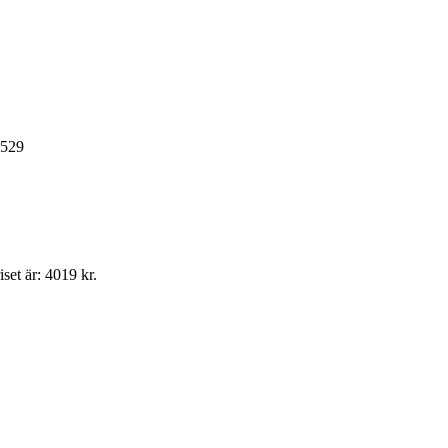
529
set är: 4019 kr.