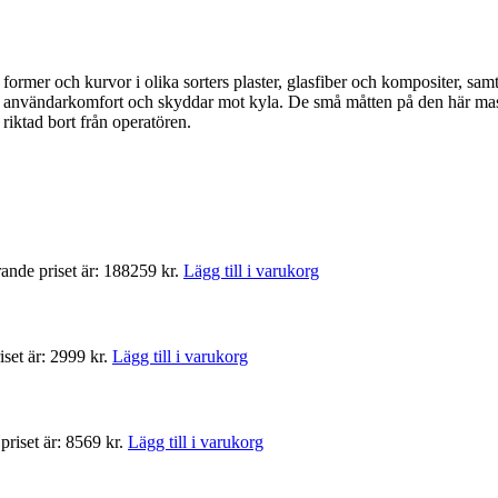
 former och kurvor i olika sorters plaster, glasfiber och kompositer, sa
användarkomfort och skyddar mot kyla. De små måtten på den här maskin
riktad bort från operatören.
ande priset är: 188259 kr.
Lägg till i varukorg
set är: 2999 kr.
Lägg till i varukorg
riset är: 8569 kr.
Lägg till i varukorg