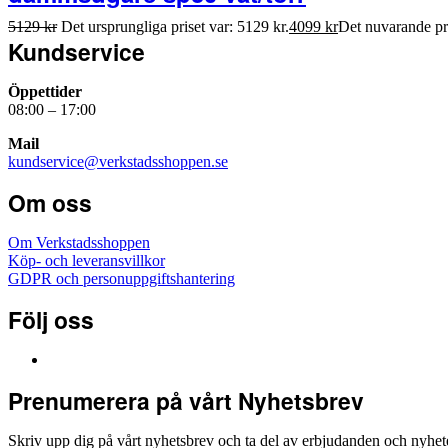
5129
kr
Det ursprungliga priset var: 5129 kr.
4099
kr
Det nuvarande pri
Kundservice
Öppettider
08:00 – 17:00
Mail
kundservice@verkstadsshoppen.se
Om oss
Om Verkstadsshoppen
Köp- och leveransvillkor
GDPR och personuppgiftshantering
Följ oss
Prenumerera på vårt Nyhetsbrev
Skriv upp dig på vårt nyhetsbrev och ta del av erbjudanden och nyheter