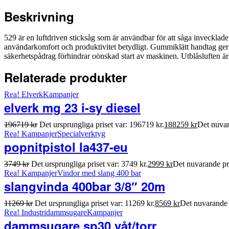
Beskrivning
529 är en luftdriven sticksåg som är användbar för att såga invecklade
användarkomfort och produktivitet betydligt. Gummiklätt handtag ger 
säkerhetspådrag förhindrar oönskad start av maskinen. Utblåsluften är 
Relaterade produkter
Rea!
Elverk
Kampanjer
elverk mg 23 i-sy diesel
196719
kr
Det ursprungliga priset var: 196719 kr.
188259
kr
Det nuvar
Rea!
Kampanjer
Specialverktyg
popnitpistol la437-eu
3749
kr
Det ursprungliga priset var: 3749 kr.
2999
kr
Det nuvarande pri
Rea!
Kampanjer
Vindor med slang 400 bar
slangvinda 400bar 3/8″ 20m
11269
kr
Det ursprungliga priset var: 11269 kr.
8569
kr
Det nuvarande p
Rea!
Industridammsugare
Kampanjer
dammsugare sp30 våt/torr