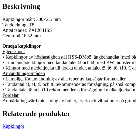
Beskrivning
Kapklingor mått: 300×2,5 mm
Tanddelning: T8
Antal tänder: Z=120 HSS
Centrumhål: 32 mm
Omega kapklingor
Egenskaper
• Kapklingor av höghastighetsstål HSS-DMo5, ångbehandlat (med blå
• Tunntandade klingor med tandantalet t3 och t4, med BW-mönster me
• Klingor med medeltjocka till tjocka tänder, antalet t5, t6, t8, t10,
Användningsområden
• Lämpliga för användning av alla typer av kapsågar för metaller.
• Tandantal t3, t4, t5 och t6 rekommenderas för sågning på små kompo
• Tandantalet t8 och t10 rekommenderas för sågning i mellantjocka och
Fördelar
Anmärkningsvärd minskning av buller, tryck och vibrationer på grund a
Relaterade produkter
Kapklingor