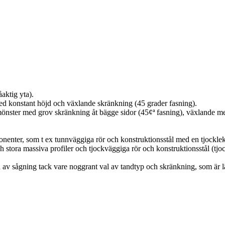
aktig yta).
d konstant höjd och växlande skränkning (45 grader fasning).
 C-mönster med grov skränkning åt bägge sidor (45¢ª fasning), växlande 
nenter, som t ex tunnväggiga rör och konstruktionsstål med en tjocklek
 stora massiva profiler och tjockväggiga rör och konstruktionsstål (tj
v sågning tack vare noggrant val av tandtyp och skränkning, som är läm