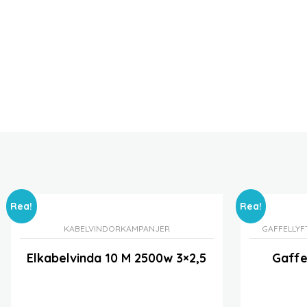
Rea!
Rea!
KABELVINDOR
KAMPANJER
GAFFELLY
Elkabelvinda 10 M 2500w 3×2,5
Gaffe