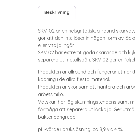
Beskrivning
SKV-02 är en helsyntetisk, allround skärväts
gör att den inte löser in någon form av läckol
eller vitolja ingår.
SKV 02 har extremt goda skärande och ky
separera ut metallspån. SKV 02 ger en ”olj
Produkten är allround och fungerar utmärkt 
kapning i de allra flesta material.
Produkten är skonsam att hantera och arbet
arbetsmiljö.
Vätskan har låg skumningstendens samt m
förmåga att separera ut läckolja. Ger utm
bakterieangrepp.
pH-värde i brukslösning: ca 8,9 vid 4 %.