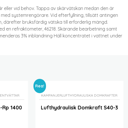
 eller vid behov. Tappa av skärvätskan medan den är
d systemrengörare. Vid efterfyllning, tillsätt antingen
n, därefter bruksfärdig vätska till erforderlig mängd.
ed en refraktometer, 46218. Skärande bearbetning samt
menderas 3% inblandning Häll koncentratet i vattnet under
Rea!
TENTVÄTTAR
KAMPANJER
LUFTHYDRAULISKA DOMKRAFTER
m-Rp 1400
Lufthydraulisk Domkraft S40-3