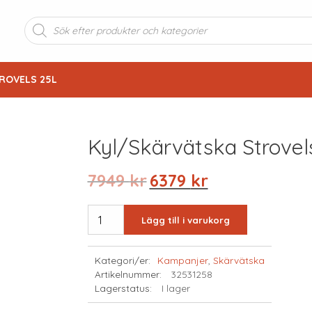
Produktsökning
ROVELS 25L
Kyl/skärvätska Strovel
Det
Det
7949
kr
6379
kr
ursprungliga
nuvarande
priset
priset
KYL/SKÄRVÄTSKA
Lägg till i varukorg
var:
är:
STROVELS
7949 kr.
6379 kr.
25L
Kategori/er:
Kampanjer
,
Skärvätska
mängd
Artikelnummer:
32531258
Lagerstatus:
I lager