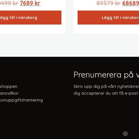
Det
Det
Det
0499
kr
7689
kr
89379
kr
6868
ursprungliga
nuvarande
urspru
ägg till i varukorg
Lägg till i varuko
priset
priset
priset
var:
är:
var:
10499 kr.
7689 kr.
89379 k
Prenumerera på v
shoppen
Skriv upp dig på vårt nyhetsbre
ansvillkor
dig accepterar du att få e-post 
onuppgiftshantering