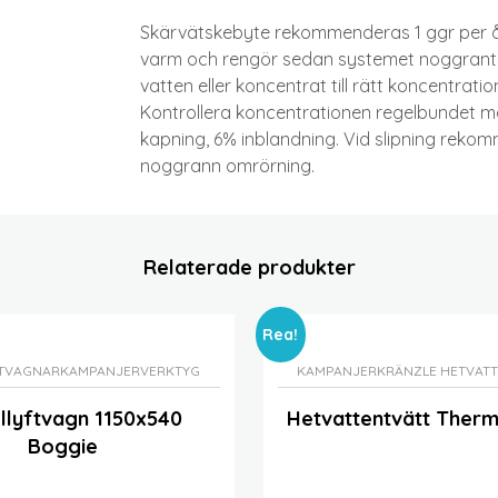
Skärvätskebyte rekommenderas 1 ggr per år
varm och rengör sedan systemet noggrant me
vatten eller koncentrat till rätt koncentratio
Kontrollera koncentrationen regelbundet m
kapning, 6% inblandning. Vid slipning rekom
noggrann omrörning.
Relaterade produkter
Rea!
FTVAGNAR
KAMPANJER
VERKTYG
KAMPANJER
KRÄNZLE HETVAT
llyftvagn 1150x540
Hetvattentvätt Ther
Boggie