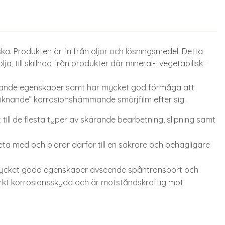
ka. Produkten är fri från oljor och lösningsmedel. Detta
ja, till skillnad från produkter där mineral-, vegetabilisk–
lande egenskaper samt har mycket god förmåga att
eliknande” korrosionshämmande smörjfilm efter sig.
till de flesta typer av skärande bearbetning, slipning samt
a med och bidrar därför till en säkrare och behagligare
ycket goda egenskaper avseende spåntransport och
ärkt korrosionsskydd och är motståndskraftig mot