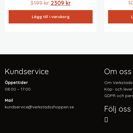
Det
Det
3199
kr
2309
kr
1
ursprungliga
nuvarande
Lägg till i varukorg
L
priset
priset
var:
är:
3199 kr.
2309 kr.
Kundservice
Om oss
Öppettider
Om Verkstads
08:00 – 17:00
Köp- och lever
GDPR och pers
Mail
Följ oss
kundservice@verkstadsshoppen.se