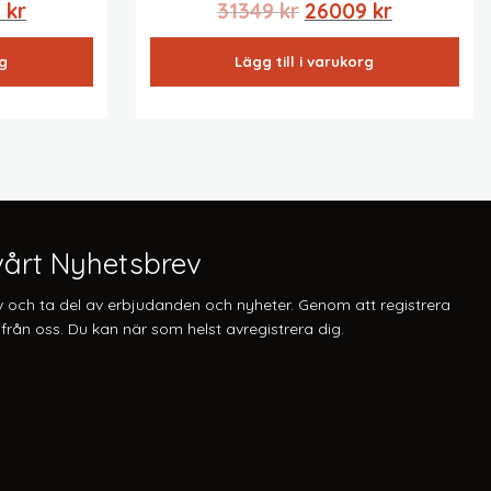
Det
Det
Det
9
kr
31349
kr
26009
kr
ngliga
nuvarande
ursprungliga
nuvarand
rg
Lägg till i varukorg
priset
priset
priset
är:
var:
är:
r.
68689 kr.
31349 kr.
26009 kr.
årt Nyhetsbrev
v och ta del av erbjudanden och nyheter. Genom att registrera
från oss. Du kan när som helst avregistrera dig.