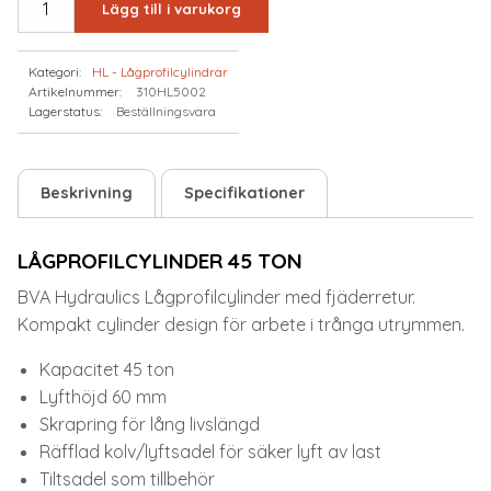
Lägg till i varukorg
45
TON
Kategori:
HL - Lågprofilcylindrar
mängd
Artikelnummer:
310HL5002
Lagerstatus:
Beställningsvara
Beskrivning
Specifikationer
LÅGPROFILCYLINDER 45 TON
BVA Hydraulics Lågprofilcylinder med fjäderretur.
Kompakt cylinder design för arbete i trånga utrymmen.
Kapacitet 45 ton
Lyfthöjd 60 mm
Skrapring för lång livslängd
Räfflad kolv/lyftsadel för säker lyft av last
Tiltsadel som tillbehör