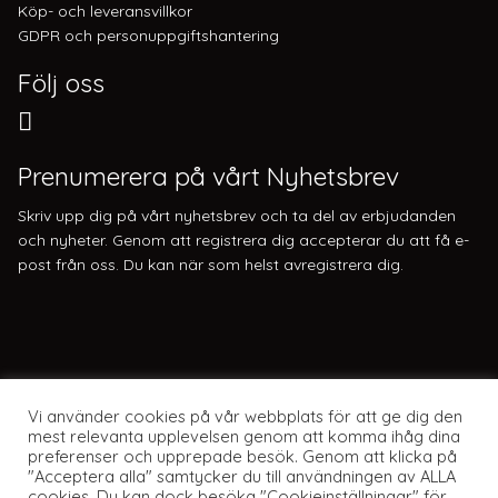
Köp- och leveransvillkor
GDPR och personuppgiftshantering
Följ oss
Prenumerera på vårt Nyhetsbrev
Skriv upp dig på vårt nyhetsbrev och ta del av erbjudanden
och nyheter. Genom att registrera dig accepterar du att få e-
post från oss. Du kan när som helst avregistrera dig.
Vi använder cookies på vår webbplats för att ge dig den
mest relevanta upplevelsen genom att komma ihåg dina
preferenser och upprepade besök. Genom att klicka på
"Acceptera alla" samtycker du till användningen av ALLA
cookies. Du kan dock besöka "Cookieinställningar" för