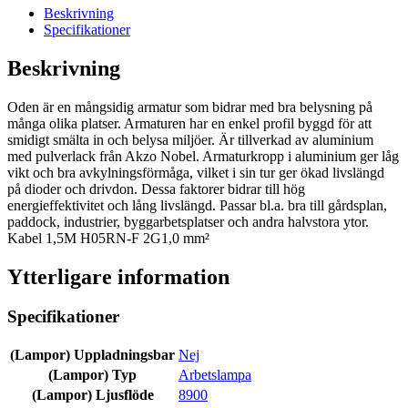
Beskrivning
Specifikationer
Beskrivning
Oden är en mångsidig armatur som bidrar med bra belysning på
många olika platser. Armaturen har en enkel profil byggd för att
smidigt smälta in och belysa miljöer. Är tillverkad av aluminium
med pulverlack från Akzo Nobel. Armaturkropp i aluminium ger låg
vikt och bra avkylningsförmåga, vilket i sin tur ger ökad livslängd
på dioder och drivdon. Dessa faktorer bidrar till hög
energieffektivitet och lång livslängd. Passar bl.a. bra till gårdsplan,
paddock, industrier, byggarbetsplatser och andra halvstora ytor.
Kabel 1,5M H05RN-F 2G1,0 mm²
Ytterligare information
Specifikationer
(Lampor) Uppladningsbar
Nej
(Lampor) Typ
Arbetslampa
(Lampor) Ljusflöde
8900