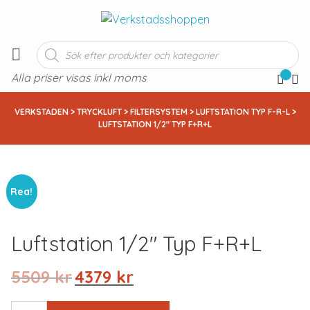
Produktsökning
Alla priser visas inkl moms
VERKSTADEN
>
TRYCKLUFT
>
FILTERSYSTEM
>
LUFTSTATION TYP F-R-L
>
LUFTSTATION 1/2″ TYP F+R+L
Rea!
Luftstation 1/2″ Typ F+r+l
Det
Det
5509
kr
4379
kr
ursprungliga
nuvarande
priset
priset
LUFTSTATION