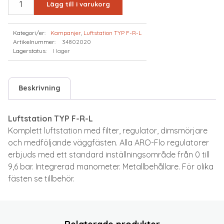
Lägg till i varukorg
var:
är:
1/2"
5509 kr.
4379 kr.
TYP
Kategori/er:
Kampanjer
,
Luftstation TYP F-R-L
F+R+L
Artikelnummer:
34802020
mängd
Lagerstatus:
I lager
Beskrivning
Luftstation TYP F-R-L
Komplett luftstation med filter, regulator, dimsmörjare
och medföljande väggfästen. Alla ARO-Flo regulatorer
erbjuds med ett standard inställningsområde från 0 till
9,6 bar. Integrerad manometer. Metallbehållare. För olika
fästen se tillbehör.