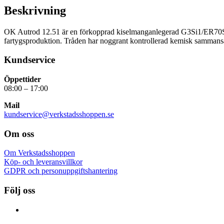
Beskrivning
OK Autrod 12.51 är en förkopprad kiselmanganlegerad G3Si1/ER70S-6 m
fartygsproduktion. Tråden har noggrant kontrollerad kemisk sammansä
Kundservice
Öppettider
08:00 – 17:00
Mail
kundservice@verkstadsshoppen.se
Om oss
Om Verkstadsshoppen
Köp- och leveransvillkor
GDPR och personuppgiftshantering
Följ oss