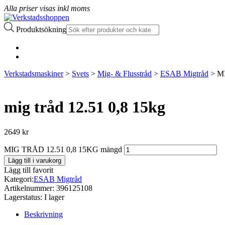
Alla priser visas inkl moms
Produktsökning
Verkstadsmaskiner
>
Svets
>
Mig- & Flusstråd
>
ESAB Migtråd
> MI
mig tråd 12.51 0,8 15kg
2649
kr
MIG TRÅD 12.51 0,8 15KG mängd
Lägg till i varukorg
Lägg till favorit
Kategori:
ESAB Migtråd
Artikelnummer:
396125108
Lagerstatus:
I lager
Beskrivning