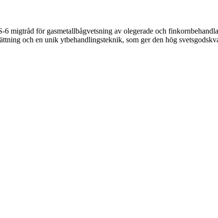
igtråd för gasmetallbågvetsning av olegerade och finkornbehandlade s
ttning och en unik ytbehandlingsteknik, som ger den hög svetsgodskval