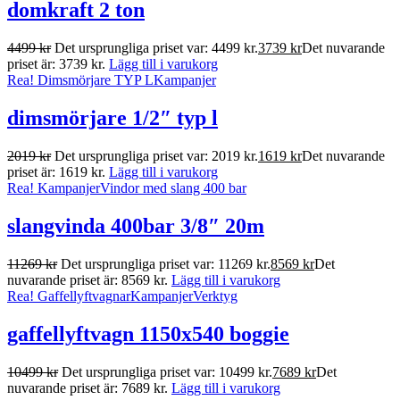
domkraft 2 ton
4499
kr
Det ursprungliga priset var: 4499 kr.
3739
kr
Det nuvarande
priset är: 3739 kr.
Lägg till i varukorg
Rea!
Dimsmörjare TYP L
Kampanjer
dimsmörjare 1/2″ typ l
2019
kr
Det ursprungliga priset var: 2019 kr.
1619
kr
Det nuvarande
priset är: 1619 kr.
Lägg till i varukorg
Rea!
Kampanjer
Vindor med slang 400 bar
slangvinda 400bar 3/8″ 20m
11269
kr
Det ursprungliga priset var: 11269 kr.
8569
kr
Det
nuvarande priset är: 8569 kr.
Lägg till i varukorg
Rea!
Gaffellyftvagnar
Kampanjer
Verktyg
gaffellyftvagn 1150x540 boggie
10499
kr
Det ursprungliga priset var: 10499 kr.
7689
kr
Det
nuvarande priset är: 7689 kr.
Lägg till i varukorg