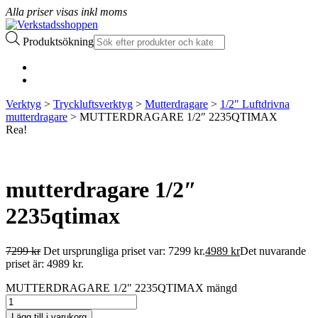
Alla priser visas inkl moms
Produktsökning
Verktyg
>
Tryckluftsverktyg
>
Mutterdragare
>
1/2" Luftdrivna
mutterdragare
> MUTTERDRAGARE 1/2″ 2235QTIMAX
Rea!
mutterdragare 1/2″
2235qtimax
7299
kr
Det ursprungliga priset var: 7299 kr.
4989
kr
Det nuvarande
priset är: 4989 kr.
MUTTERDRAGARE 1/2" 2235QTIMAX mängd
Lägg till i varukorg