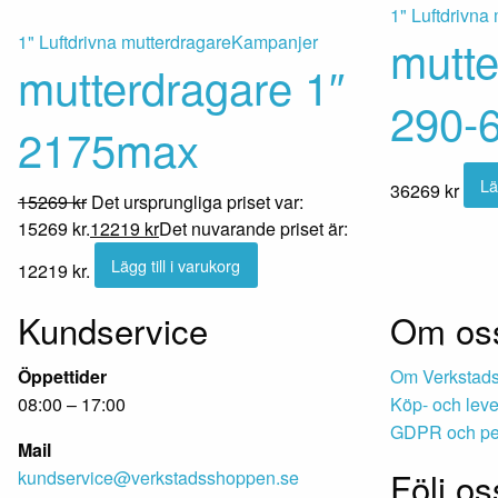
1" Luftdrivna
mutte
1" Luftdrivna mutterdragare
Kampanjer
mutterdragare 1″
290-
2175max
Lä
36269
kr
15269
kr
Det ursprungliga priset var:
15269 kr.
12219
kr
Det nuvarande priset är:
Lägg till i varukorg
12219 kr.
Kundservice
Om os
Öppettider
Om Verkstad
08:00 – 17:00
Köp- och leve
GDPR och per
Mail
Följ os
kundservice@verkstadsshoppen.se