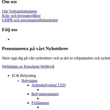
Om oss
Om Verkstadsshoppen
Köp- och leveransvillkor
GDPR och personuppgiftshantering
Följ oss
Prenumerera på vårt Nyhetsbrev
Skriv upp dig på vårt nyhetsbrev och ta del av erbjudanden och nyheter
Webbplats av Knockout Webbyrå
El & Belysning
Belysning
Arbetsbelysning LED
Belysningsmaster
Ficklampor