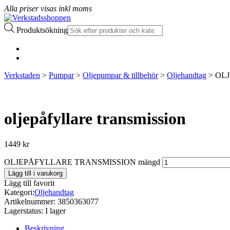
Alla priser visas inkl moms
Produktsökning
Verkstaden
>
Pumpar
>
Oljepumpar & tillbehör
>
Oljehandtag
> OL
oljepåfyllare transmission
1449
kr
OLJEPÅFYLLARE TRANSMISSION mängd
Lägg till i varukorg
Lägg till favorit
Kategori:
Oljehandtag
Artikelnummer:
3850363077
Lagerstatus:
I lager
Beskrivning