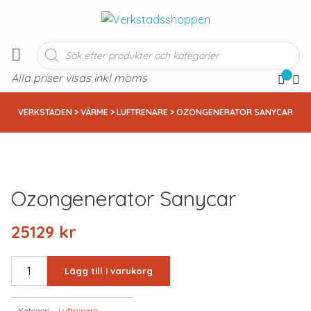
Produktsökning
Alla priser visas inkl moms
VERKSTADEN
>
VÄRME
>
LUFTRENARE
> OZONGENERATOR SANYCAR
Ozongenerator Sanycar
25129
kr
OZONGENERATOR
Lägg till i varukorg
SANYCAR
mängd
Kategori:
Luftrenare