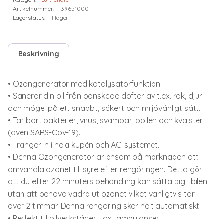
Artikelnummer:
39651000
Lagerstatus:
I lager
Beskrivning
• Ozongenerator med katalysatorfunktion.
• Sanerar din bil från oönskade dofter av t.ex. rök, djur
och mögel på ett snabbt, säkert och miljövänligt sätt.
• Tar bort bakterier, virus, svampar, pollen och kvalster
(även SARS-Cov-19).
• Tränger in i hela kupén och AC-systemet.
• Denna Ozongenerator är ensam på marknaden att
omvandla ozonet till syre efter rengöringen. Detta gör
att du efter 22 minuters behandling kan sätta dig i bilen
utan att behöva vädra ut ozonet vilket vanligtvis tar
över 2 timmar. Denna rengöring sker helt automatiskt.
• Perfekt till bilverkstäder, taxi, ambulanser,