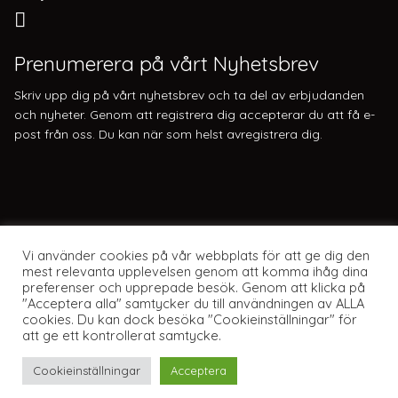
Prenumerera på vårt Nyhetsbrev
Skriv upp dig på vårt nyhetsbrev och ta del av erbjudanden
och nyheter. Genom att registrera dig accepterar du att få e-
post från oss. Du kan när som helst avregistrera dig.
Vi använder cookies på vår webbplats för att ge dig den
mest relevanta upplevelsen genom att komma ihåg dina
preferenser och upprepade besök. Genom att klicka på
"Acceptera alla" samtycker du till användningen av ALLA
cookies. Du kan dock besöka "Cookieinställningar" för
att ge ett kontrollerat samtycke.
Webbplats av Knockout Webbyrå
Cookieinställningar
Acceptera