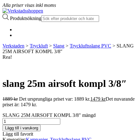
Alla priser visas inkl moms
Produktsökning
Verkstaden
>
Tryckluft
>
Slang
>
Tryckluftsslang PVC
> SLANG
25M AIRSOFT KOMPL 3/8″
Rea!
slang 25m airsoft kompl 3/8″
1889
kr
Det ursprungliga priset var: 1889 kr.
1479
kr
Det nuvarande
priset är: 1479 kr.
SLANG 25M AIRSOFT KOMPL 3/8" mängd
Lägg till i varukorg
Lägg till favorit
Kategori/er:
Kampanjer
,
Tryckluftsslang PVC