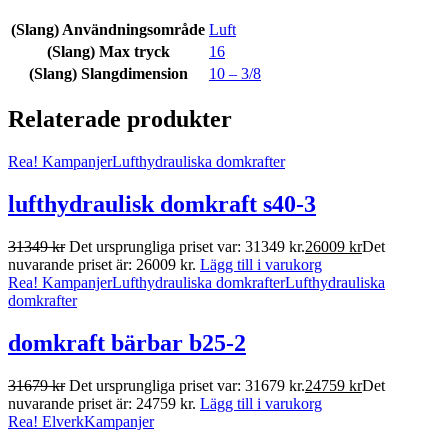
(Slang) Användningsområde
Luft
(Slang) Max tryck
16
(Slang) Slangdimension
10 – 3/8
Relaterade produkter
Rea!
Kampanjer
Lufthydrauliska domkrafter
lufthydraulisk domkraft s40-3
31349
kr
Det ursprungliga priset var: 31349 kr.
26009
kr
Det
nuvarande priset är: 26009 kr.
Lägg till i varukorg
Rea!
Kampanjer
Lufthydrauliska domkrafter
Lufthydrauliska
domkrafter
domkraft bärbar b25-2
31679
kr
Det ursprungliga priset var: 31679 kr.
24759
kr
Det
nuvarande priset är: 24759 kr.
Lägg till i varukorg
Rea!
Elverk
Kampanjer