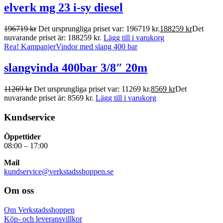
elverk mg 23 i-sy diesel
196719
kr
Det ursprungliga priset var: 196719 kr.
188259
kr
Det
nuvarande priset är: 188259 kr.
Lägg till i varukorg
Rea!
Kampanjer
Vindor med slang 400 bar
slangvinda 400bar 3/8″ 20m
11269
kr
Det ursprungliga priset var: 11269 kr.
8569
kr
Det
nuvarande priset är: 8569 kr.
Lägg till i varukorg
Kundservice
Öppettider
08:00 – 17:00
Mail
kundservice@verkstadsshoppen.se
Om oss
Om Verkstadsshoppen
Köp- och leveransvillkor