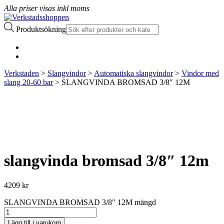
Alla priser visas inkl moms
Produktsökning
Verkstaden
>
Slangvindor
>
Automatiska slangvindor
>
Vindor med
slang 20-60 bar
> SLANGVINDA BROMSAD 3/8″ 12M
slangvinda bromsad 3/8″ 12m
4209
kr
SLANGVINDA BROMSAD 3/8" 12M mängd
Lägg till i varukorg