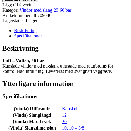
Lägg till favorit
Kategori:
Vindor med slang 20-60 bar
Artikelnummer:
38709046
Lagerstatus:
I lager
Beskrivning
Specifikationer
Beskrivning
Luft – Vatten, 20 bar
Kapslade vindor med pu-slang utrustade med returbroms för
kontrollerad inrullning. Levereras med svängbart väggfäste.
Ytterligare information
Specifikationer
(Vinda) Utförande
Kapslad
(Vinda) Slanglängd
12
(Vinda) Max Tryck
20
(Vinda) Slangdimension
10, 10 – 3/8