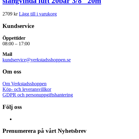
slangvinda luft 20bar 3/8″ 20m
2709
kr
Lägg till i varukorg
Kundservice
Öppettider
08:00 – 17:00
Mail
kundservice@verkstadsshoppen.se
Om oss
Om Verkstadsshoppen
Köp- och leveransvillkor
GDPR och personuppgiftshantering
Följ oss
Prenumerera på vårt Nyhetsbrev