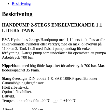
Beskrivning
Beskrivning
HANDPUMP 2-STEGS ENKELVERKANDE 1,1
LITERS TANK
BVA Hydraulics 2-stegs Handpump med 1,1 liters tank. Passar för
enkelverkande cylindrar eller verktyg med en max. oljevolym på
1100 cm3. Tank i stål med låsbart pumphandtag för enkel
förflyttning. 2-stegs pump som underlättar för operatören att pumpa.
Arbetstryck 700 bar.
Nippel
/hane med hög flödeskapacitet för arbetstryck 700 bar. Max
flödeskapacitet 35 l/min.
Slang
överstiger DIN 20022-1 & SAE 100R9 specifikationer
Gummiböjningsbegränsare.
Högt arbetstryck.
Optimal flexibilitet.
Lättvikt.
Temperaturområde: från -40 °C upp till +100 °C.
Längd
200 cm