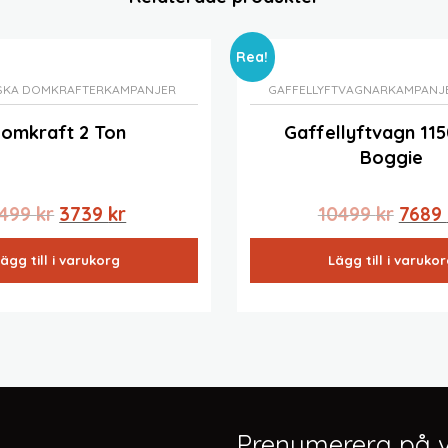
Rea!
SKA DOMKRAFTER
KAMPANJER
GAFFELLYFTVAGNAR
KAMPANJ
omkraft 2 Ton
Gaffellyftvagn 11
Boggie
Det
Det
Det
499
kr
3739
kr
10499
kr
7689
ursprungliga
nuvarande
urspr
ägg till i varukorg
Lägg till i varuko
priset
priset
priset
var:
är:
var:
4499 kr.
3739 kr.
10499 
Prenumerera på v