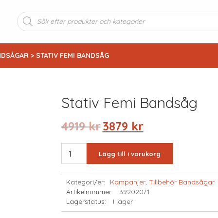
Produktsökning
NDSÅGAR
> STATIV FEMI BANDSÅG
Stativ Femi Bandsåg
Det
Det
4919
kr
3879
kr
ursprungliga
nuvarande
priset
priset
STATIV
Lägg till i varukorg
var:
är:
FEMI
4919 kr.
3879 kr.
BANDSÅG
Kategori/er:
Kampanjer
,
Tillbehör Bandsågar
mängd
Artikelnummer:
39202071
Lagerstatus:
I lager