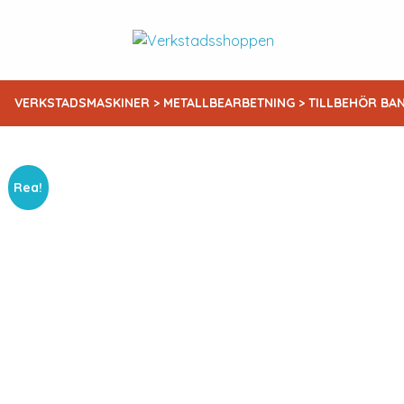
VERKSTADSMASKINER
>
METALLBEARBETNING
>
TILLBEHÖR BA
Rea!