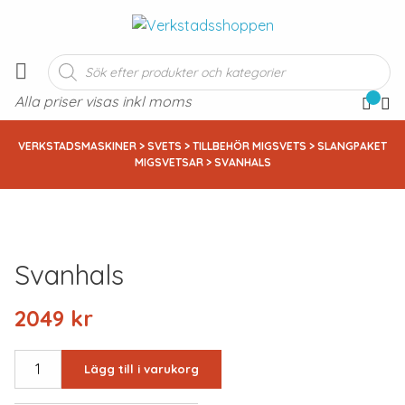
Produktsökning
Alla priser visas inkl moms
VERKSTADSMASKINER
>
SVETS
>
TILLBEHÖR MIGSVETS
>
SLANGPAKET
MIGSVETSAR
> SVANHALS
Svanhals
2049
kr
SVANHALS
Lägg till i varukorg
mängd