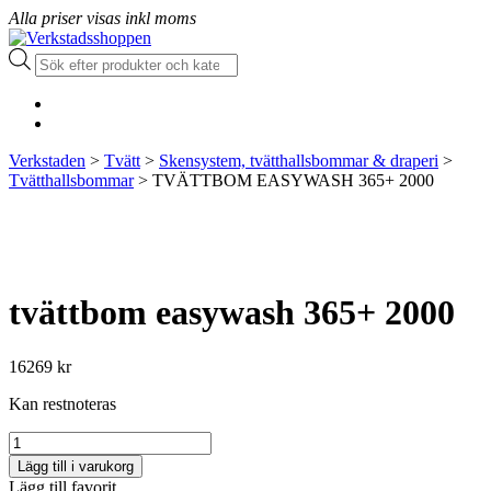
Alla priser visas inkl moms
Produktsökning
Verkstaden
>
Tvätt
>
Skensystem, tvätthallsbommar & draperi
>
Tvätthallsbommar
> TVÄTTBOM EASYWASH 365+ 2000
tvättbom easywash 365+ 2000
16269
kr
Kan restnoteras
TVÄTTBOM
EASYWASH
Lägg till i varukorg
365+
Lägg till favorit