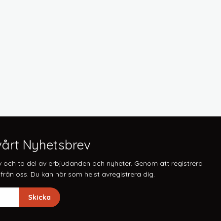
årt Nyhetsbrev
v och ta del av erbjudanden och nyheter. Genom att registrera
från oss. Du kan när som helst avregistrera dig.