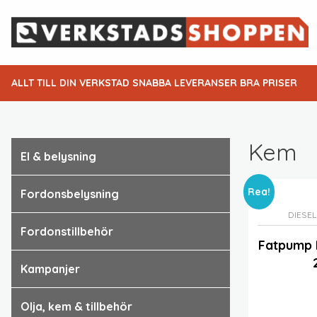
ALLT TILL DIN VERKSTAD SNABBA LEVERANSER BRA PRISER
Kem
el & belysning
Rea!
fordonsbelysning
DIESEL
fordonstillbehör
Fatpump 
kampanjer
olja, kem & tillbehör