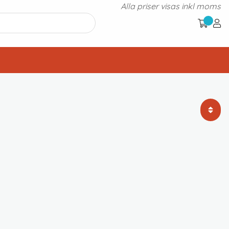
Alla priser visas inkl moms
Standardsortering
Sortera efter popularitet
Sortera efter senast
Sortera efter pris: lågt till högt
Sortera efter pris: högt till lågt