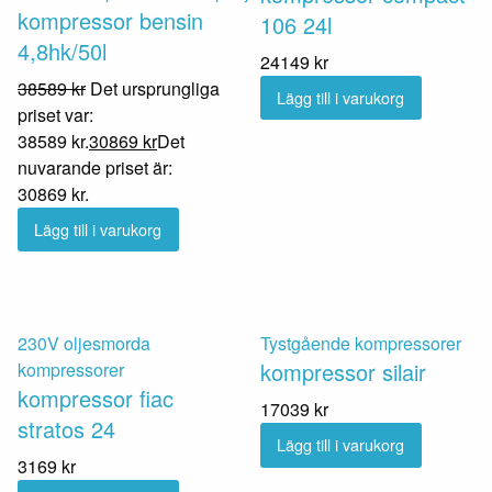
kompressor bensin
106 24l
4,8hk/50l
24149
kr
38589
kr
Det ursprungliga
Lägg till i varukorg
priset var:
38589 kr.
30869
kr
Det
nuvarande priset är:
30869 kr.
Lägg till i varukorg
230V oljesmorda
Tystgående kompressorer
kompressor silair
kompressorer
kompressor fiac
17039
kr
stratos 24
Lägg till i varukorg
3169
kr