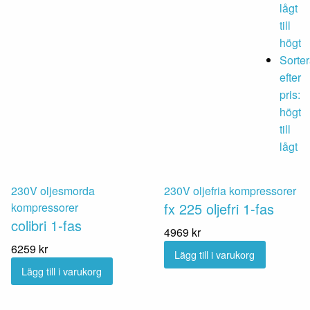
lågt
till
högt
Sorte
efter
pris:
högt
till
lågt
230V oljesmorda
230V oljefria kompressorer
fx 225 oljefri 1-fas
kompressorer
colibri 1-fas
4969
kr
6259
kr
Lägg till i varukorg
Lägg till i varukorg