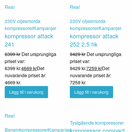
Rea!
Rea!
230V oljesmorda
230V oljesmorda
kompressorer
Kampanjer
kompressorer
Kampanjer
kompressor attack
kompressor attack
241
252 2,5 hk
6399
kr
Det ursprungliga
9429
kr
Det ursprungliga
priset var:
priset var:
6399 kr.
4669
kr
Det
9429 kr.
7259
kr
Det
nuvarande priset är:
nuvarande priset är:
4669 kr.
7259 kr.
Lägg till i varukorg
Lägg till i varukorg
Rea!
Tystgående kompressorer
kompressor compact
Bensinkompressorer
Kampanjer