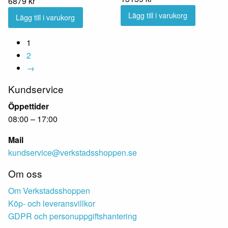
6879
kr
Lägg till i varukorg
Lägg till i varukorg
1
2
→
Kundservice
Öppettider
08:00 – 17:00
Mail
kundservice@verkstadsshoppen.se
Om oss
Om Verkstadsshoppen
Köp- och leveransvillkor
GDPR och personuppgiftshantering