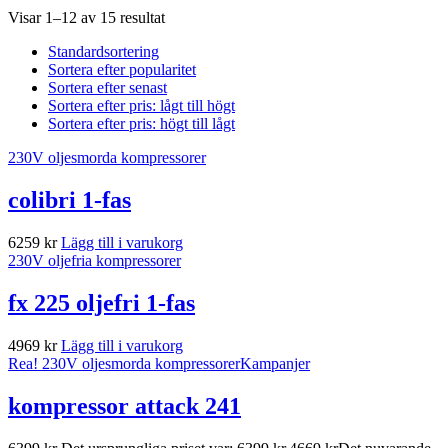
Visar 1–12 av 15 resultat
Standardsortering
Sortera efter popularitet
Sortera efter senast
Sortera efter pris: lågt till högt
Sortera efter pris: högt till lågt
230V oljesmorda kompressorer
colibri 1-fas
6259
kr
Lägg till i varukorg
230V oljefria kompressorer
fx 225 oljefri 1-fas
4969
kr
Lägg till i varukorg
Rea!
230V oljesmorda kompressorer
Kampanjer
kompressor attack 241