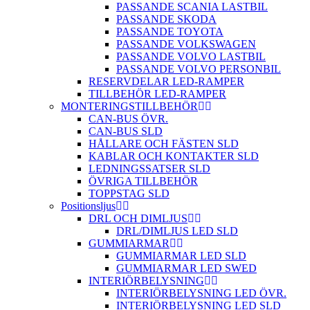
PASSANDE SCANIA LASTBIL
PASSANDE SKODA
PASSANDE TOYOTA
PASSANDE VOLKSWAGEN
PASSANDE VOLVO LASTBIL
PASSANDE VOLVO PERSONBIL
RESERVDELAR LED-RAMPER
TILLBEHÖR LED-RAMPER
MONTERINGSTILLBEHÖR
CAN-BUS ÖVR.
CAN-BUS SLD
HÅLLARE OCH FÄSTEN SLD
KABLAR OCH KONTAKTER SLD
LEDNINGSSATSER SLD
ÖVRIGA TILLBEHÖR
TOPPSTAG SLD
Positionsljus
DRL OCH DIMLJUS
DRL/DIMLJUS LED SLD
GUMMIARMAR
GUMMIARMAR LED SLD
GUMMIARMAR LED SWED
INTERIÖRBELYSNING
INTERIÖRBELYSNING LED ÖVR.
INTERIÖRBELYSNING LED SLD