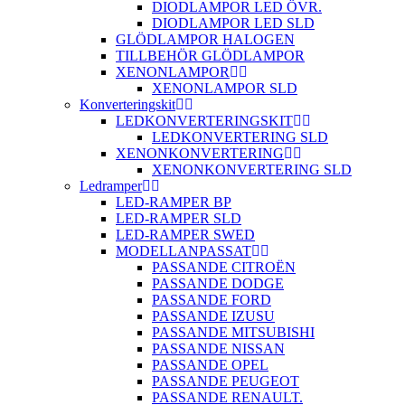
DIODLAMPOR LED ÖVR.
DIODLAMPOR LED SLD
GLÖDLAMPOR HALOGEN
TILLBEHÖR GLÖDLAMPOR
XENONLAMPOR
XENONLAMPOR SLD
Konverteringskit
LEDKONVERTERINGSKIT
LEDKONVERTERING SLD
XENONKONVERTERING
XENONKONVERTERING SLD
Ledramper
LED-RAMPER BP
LED-RAMPER SLD
LED-RAMPER SWED
MODELLANPASSAT
PASSANDE CITROËN
PASSANDE DODGE
PASSANDE FORD
PASSANDE IZUSU
PASSANDE MITSUBISHI
PASSANDE NISSAN
PASSANDE OPEL
PASSANDE PEUGEOT
PASSANDE RENAULT.