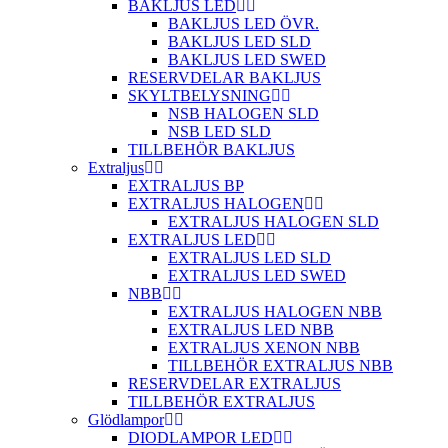
BAKLJUS LED
BAKLJUS LED ÖVR.
BAKLJUS LED SLD
BAKLJUS LED SWED
RESERVDELAR BAKLJUS
SKYLTBELYSNING
NSB HALOGEN SLD
NSB LED SLD
TILLBEHÖR BAKLJUS
Extraljus
EXTRALJUS BP
EXTRALJUS HALOGEN
EXTRALJUS HALOGEN SLD
EXTRALJUS LED
EXTRALJUS LED SLD
EXTRALJUS LED SWED
NBB
EXTRALJUS HALOGEN NBB
EXTRALJUS LED NBB
EXTRALJUS XENON NBB
TILLBEHÖR EXTRALJUS NBB
RESERVDELAR EXTRALJUS
TILLBEHÖR EXTRALJUS
Glödlampor
DIODLAMPOR LED