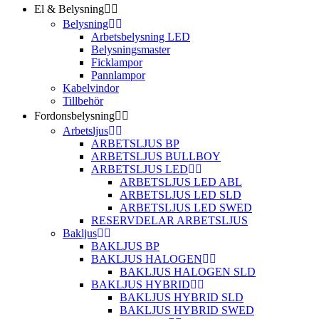
El & Belysning
Belysning
Arbetsbelysning LED
Belysningsmaster
Ficklampor
Pannlampor
Kabelvindor
Tillbehör
Fordonsbelysning
Arbetsljus
ARBETSLJUS BP
ARBETSLJUS BULLBOY
ARBETSLJUS LED
ARBETSLJUS LED ABL
ARBETSLJUS LED SLD
ARBETSLJUS LED SWED
RESERVDELAR ARBETSLJUS
Bakljus
BAKLJUS BP
BAKLJUS HALOGEN
BAKLJUS HALOGEN SLD
BAKLJUS HYBRID
BAKLJUS HYBRID SLD
BAKLJUS HYBRID SWED