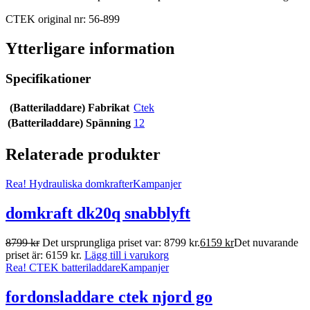
CTEK original nr: 56-899
Ytterligare information
Specifikationer
(Batteriladdare) Fabrikat
Ctek
(Batteriladdare) Spänning
12
Relaterade produkter
Rea!
Hydrauliska domkrafter
Kampanjer
domkraft dk20q snabblyft
8799
kr
Det ursprungliga priset var: 8799 kr.
6159
kr
Det nuvarande
priset är: 6159 kr.
Lägg till i varukorg
Rea!
CTEK batteriladdare
Kampanjer
fordonsladdare ctek njord go