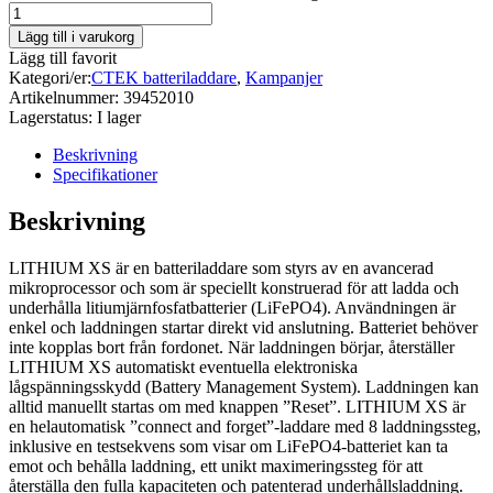
Lägg till i varukorg
Lägg till favorit
Kategori/er:
CTEK batteriladdare
,
Kampanjer
Artikelnummer:
39452010
Lagerstatus:
I lager
Beskrivning
Specifikationer
Beskrivning
LITHIUM XS är en batteriladdare som styrs av en avancerad
mikroprocessor och som är speciellt konstruerad för att ladda och
underhålla litiumjärnfosfatbatterier (LiFePO4). Användningen är
enkel och laddningen startar direkt vid anslutning. Batteriet behöver
inte kopplas bort från fordonet. När laddningen börjar, återställer
LITHIUM XS automatiskt eventuella elektroniska
lågspänningsskydd (Battery Management System). Laddningen kan
alltid manuellt startas om med knappen ”Reset”. LITHIUM XS är
en helautomatisk ”connect and forget”-laddare med 8 laddningssteg,
inklusive en testsekvens som visar om LiFePO4-batteriet kan ta
emot och behålla laddning, ett unikt maximeringssteg för att
återställa den fulla kapaciteten och patenterad underhållsladdning.