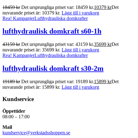
18459
kr
Det ursprungliga priset var: 18459 kr.
10379
kr
Det
nuvarande priset är: 10379 kr.
Lägg till i varukorg
Rea!
Kampanjer
Lufthydrauliska domkrafter
lufthydraulisk domkraft s60-1h
43159
kr
Det ursprungliga priset var: 43159 kr.
35699
kr
Det
nuvarande priset är: 35699 kr.
Lägg till i varukorg
Rea!
Kampanjer
Lufthydrauliska domkrafter
lufthydraulisk domkraft s30-2m
19189
kr
Det ursprungliga priset var: 19189 kr.
15899
kr
Det
nuvarande priset är: 15899 kr.
Lägg till i varukorg
Kundservice
Öppettider
08:00 – 17:00
Mail
kundservice@verkstadsshoppen.se