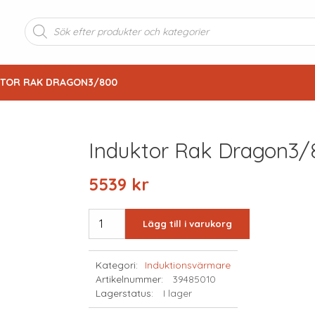
Produktsökning
KTOR RAK DRAGON3/800
Induktor Rak Dragon3/
5539
kr
INDUKTOR
Lägg till i varukorg
RAK
DRAGON3/800
Kategori:
Induktionsvärmare
mängd
Artikelnummer:
39485010
Lagerstatus:
I lager