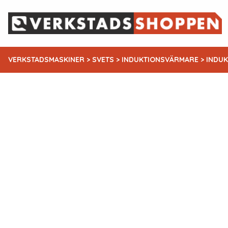
VERKSTADSMASKINER
>
SVETS
>
INDUKTIONSVÄRMARE
> INDU