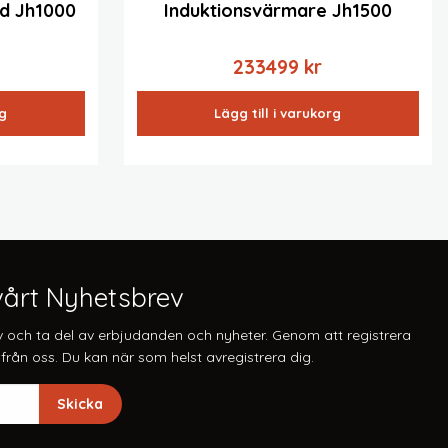
td Jh1000
Induktionsvärmare Jh1500
233499
kr
rg
Lägg till i varukorg
årt Nyhetsbrev
v och ta del av erbjudanden och nyheter. Genom att registrera
från oss. Du kan när som helst avregistrera dig.