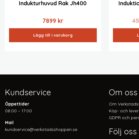
Indukturhuvud Rak Jh400
Indukti
7899
kr
4
Lägg till i varukorg
L
Kundservice
Om oss
Öppettider
Om Verkstads
08:00 – 17:00
Köp- och lever
GDPR och pers
Mail
Följ oss
kundservice@verkstadsshoppen.se