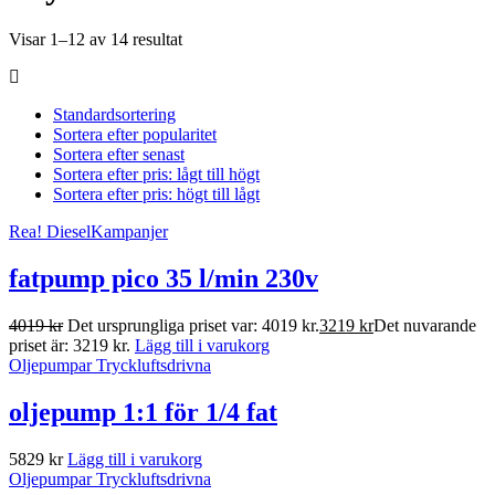
Visar 1–12 av 14 resultat
Standardsortering
Sortera efter popularitet
Sortera efter senast
Sortera efter pris: lågt till högt
Sortera efter pris: högt till lågt
Rea!
Diesel
Kampanjer
fatpump pico 35 l/min 230v
4019
kr
Det ursprungliga priset var: 4019 kr.
3219
kr
Det nuvarande
priset är: 3219 kr.
Lägg till i varukorg
Oljepumpar Tryckluftsdrivna
oljepump 1:1 för 1/4 fat
5829
kr
Lägg till i varukorg
Oljepumpar Tryckluftsdrivna