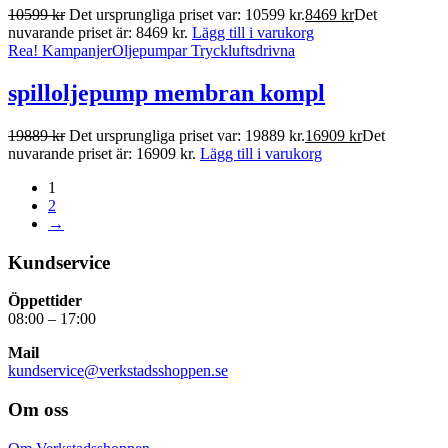
10599
kr
Det ursprungliga priset var: 10599 kr.
8469
kr
Det
nuvarande priset är: 8469 kr.
Lägg till i varukorg
Rea!
Kampanjer
Oljepumpar Tryckluftsdrivna
spilloljepump membran kompl
19889
kr
Det ursprungliga priset var: 19889 kr.
16909
kr
Det
nuvarande priset är: 16909 kr.
Lägg till i varukorg
1
2
→
Kundservice
Öppettider
08:00 – 17:00
Mail
kundservice@verkstadsshoppen.se
Om oss